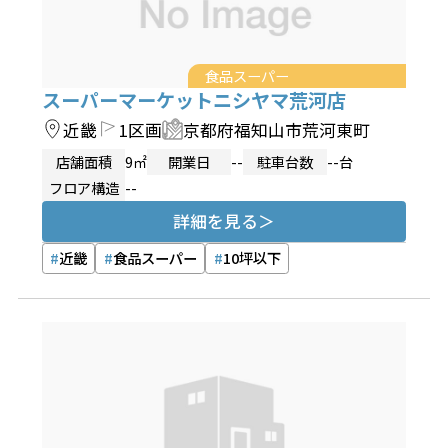
食品スーパー
スーパーマーケットニシヤマ荒河店
近畿
1区画
京都府福知山市荒河東町
店舗面積
9㎡
開業日
--
駐車台数
--台
フロア構造
--
詳細を見る
近畿
食品スーパー
10坪以下