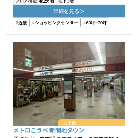
フロア構造
地上6階 地下1階
詳細を見る
近畿
ショッピングセンター
60坪~70坪
地下街
メトロこうべ 新開地タウン