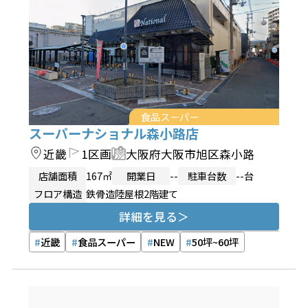
食品スーパー
スーパーナショナル森小路店
近畿
1区画
大阪府大阪市旭区森小路
店舗面積
167㎡
開業日
--
駐車台数
--台
フロア構造
鉄骨造陸屋根2階建て
詳細を見る
近畿
食品スーパー
NEW
50坪~60坪