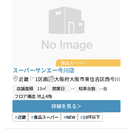
食品スーパー
スーパーサンエー今川店
近畿
1区画
大阪府大阪市東住吉区西今川
店舗面積
13㎡
開業日
--
駐車台数
--台
フロア構造
地上4階
詳細を見る
近畿
食品スーパー
NEW
10坪以下