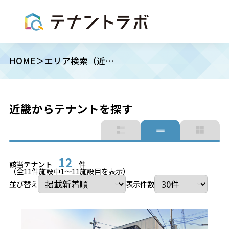
HOME
エリア検索（近畿）
近畿からテナントを探す
12
該当テナント
件
（全
11
件施設中
1
〜
11
施設目を表示）
並び替え
表示件数