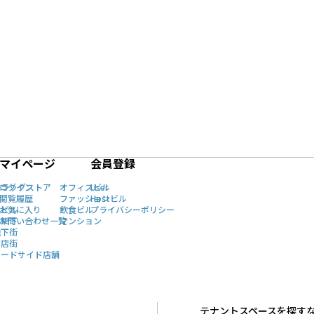
マイページ
会員登録
ドラッグストア
ログイン
オフィスビル
User
駅
閲覧履歴
ファッションビル
Host
駅ビル
お気に入り
飲食ビル
プライバシーポリシー
高架下
お問い合わせ一覧
マンション
地下街
商店街
ロードサイド店舗
テナントスペースを探す