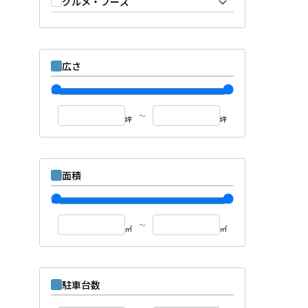
グルメ・フーズ
広さ
～
坪
坪
面積
～
㎡
㎡
駐車台数