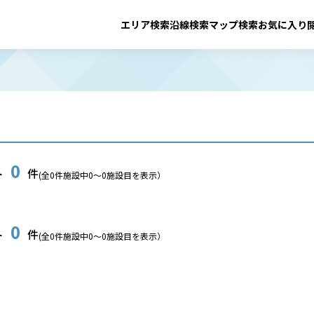
エリア検索
沿線検索
マップ検索
お気に入り
0
ト
件
(全
0
件施設中
0
〜
0
施設目を表示）
0
ト
件
(全
0
件施設中
0
〜
0
施設目を表示）