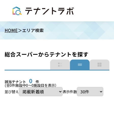
HOME
エリア検索
総合スーパーからテナントを探す
0
該当テナント
件
(全
0
件施設中
0
〜
0
施設目を表示）
並び替え
表示件数