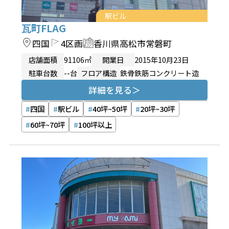
駅ビル
瓦町FLAG
四国
4区画
香川県高松市常磐町
店舗面積
91106㎡
開業日
2015年10月23日
駐車台数
--台
フロア構造
鉄骨鉄筋コンクリート造
詳細を見る
四国
駅ビル
40坪~50坪
20坪~30坪
60坪~70坪
100坪以上