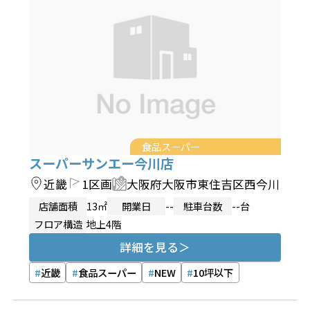
食品スーパー
スーパーサンエー今川店
近畿
1区画
大阪府大阪市東住吉区西今川
店舗面積
13㎡
開業日
--
駐車台数
--台
フロア構造
地上4階
詳細を見る
近畿
食品スーパー
NEW
10坪以下