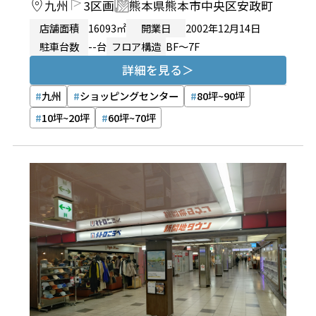
九州
3区画
熊本県熊本市中央区安政町
店舗面積
16093㎡
開業日
2002年12月14日
駐車台数
--台
フロア構造
BF～7F
詳細を見る
九州
ショッピングセンター
80坪~90坪
10坪~20坪
60坪~70坪