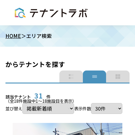
HOME
エリア検索
からテナントを探す
31
該当テナント
件
（全
18
件施設中
1
〜
18
施設目を表示）
並び替え
表示件数