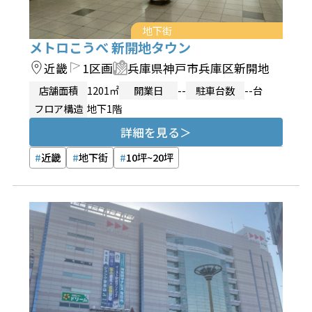
地下街
メトロこうべ 新開地タウン
近畿
1区画
兵庫県神戸市兵庫区新開地
店舗面積
1201㎡
開業日
--
駐車台数
--台
フロア構造
地下1階
詳細を見る
近畿
地下街
10坪~20坪