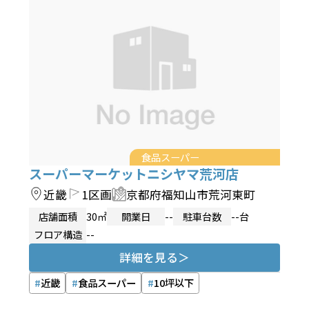
食品スーパー
スーパーマーケットニシヤマ荒河店
近畿
1区画
京都府福知山市荒河東町
店舗面積
30㎡
開業日
--
駐車台数
--台
フロア構造
--
詳細を見る
近畿
食品スーパー
10坪以下