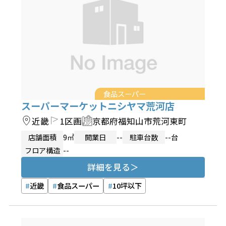
食品スーパー
スーパーマーケットニシヤマ荒河店
近畿
1区画
京都府福知山市荒河東町
店舗面積
9㎡
開業日
--
駐車台数
--台
フロア構造
--
詳細を見る
近畿
食品スーパー
10坪以下