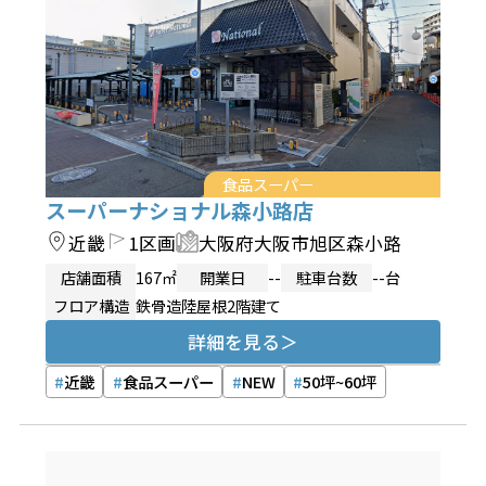
食品スーパー
スーパーナショナル森小路店
近畿
1区画
大阪府大阪市旭区森小路
店舗面積
167㎡
開業日
--
駐車台数
--台
フロア構造
鉄骨造陸屋根2階建て
詳細を見る
近畿
食品スーパー
NEW
50坪~60坪