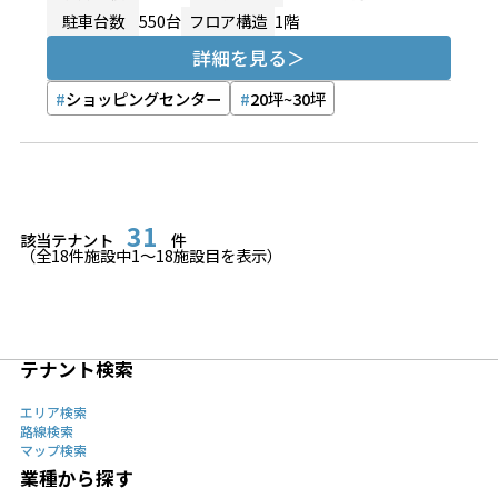
駐車台数
550台
フロア構造
1階
詳細を見る
ショッピングセンター
20坪~30坪
31
該当テナント
件
（全
18
件施設中
1
〜
18
施設目を表示）
テナント検索
エリア検索
路線検索
マップ検索
業種から探す