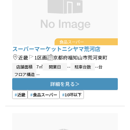
食品スーパー
スーパーマーケットニシヤマ荒河店
近畿
1区画
京都府福知山市荒河東町
店舗面積
7㎡
開業日
--
駐車台数
--台
フロア構造
--
詳細を見る
近畿
食品スーパー
10坪以下