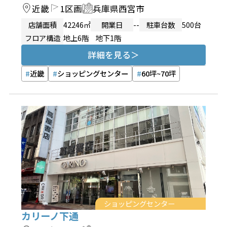
近畿
1区画
兵庫県西宮市
店舗面積
42246㎡
開業日
--
駐車台数
500台
フロア構造
地上6階 地下1階
詳細を見る
近畿
ショッピングセンター
60坪~70坪
ショッピングセンター
カリーノ下通