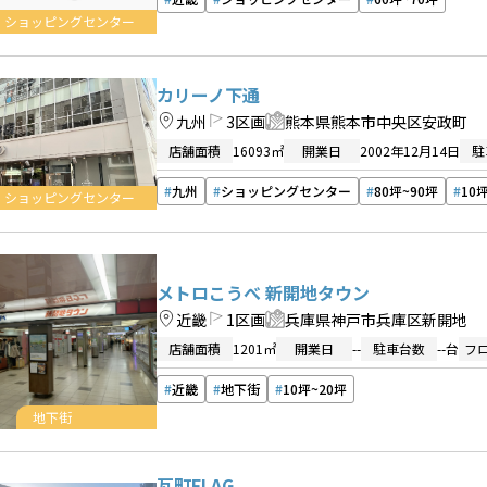
ショッピングセンター
カリーノ下通
九州
3区画
熊本県熊本市中央区安政町
店舗面積
16093㎡
開業日
2002年12月14日
駐
九州
ショッピングセンター
80坪~90坪
10
ショッピングセンター
メトロこうべ 新開地タウン
近畿
1区画
兵庫県神戸市兵庫区新開地
店舗面積
1201㎡
開業日
--
駐車台数
--台
フ
近畿
地下街
10坪~20坪
地下街
瓦町FLAG