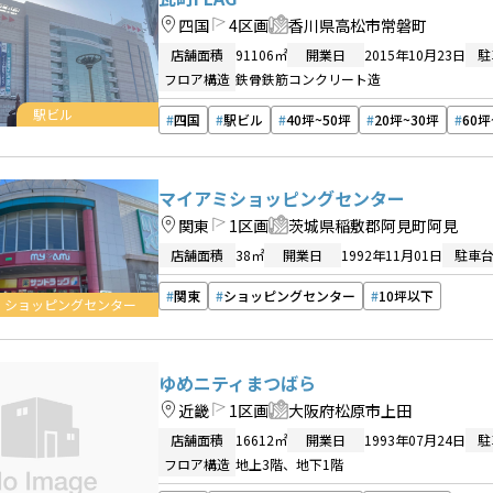
四国
4区画
香川県高松市常磐町
店舗面積
91106㎡
開業日
2015年10月23日
駐
フロア構造
鉄骨鉄筋コンクリート造
駅ビル
四国
駅ビル
40坪~50坪
20坪~30坪
60坪
マイアミショッピングセンター
関東
1区画
茨城県稲敷郡阿見町阿見
店舗面積
38㎡
開業日
1992年11月01日
駐車
関東
ショッピングセンター
10坪以下
ショッピングセンター
ゆめニティまつばら
近畿
1区画
大阪府松原市上田
店舗面積
16612㎡
開業日
1993年07月24日
駐
フロア構造
地上3階、地下1階