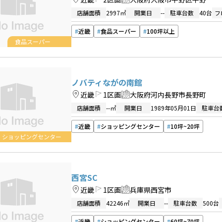
店舗面積
2997㎡
開業日
--
駐車台数
40台
フ
近畿
食品スーパー
100坪以上
食品スーパー
ノバティながの南館
近畿
1区画
大阪府河内長野市長野町
店舗面積
--㎡
開業日
1989年05月01日
駐車台
近畿
ショッピングセンター
10坪~20坪
ショッピングセンター
西宮SC
近畿
1区画
兵庫県西宮市
店舗面積
42246㎡
開業日
--
駐車台数
500台
近畿
ショッピングセンター
60坪~70坪