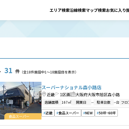
エリア検索
沿線検索
マップ検索
お気に入り
31
ト
件
（全
18
件施設中
1
〜
18
施設目を表示）
スーパーナショナル森小路店
近畿
1区画
大阪府大阪市旭区森小路
店舗面積
167㎡
開業日
--
駐車台数
--台
フロ
近畿
食品スーパー
NEW
50坪~60坪
食品スーパー