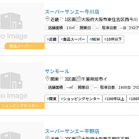
スーパーサンエー今川店
近畿
1区画
大阪府大阪市東住吉区西今川
店舗面積
13㎡
開業日
--
駐車台数
--台
フロ
近畿
食品スーパー
NEW
10坪以下
食品スーパー
サンモール
関東
3区画
千葉県旭市イ
店舗面積
--㎡
開業日
--
駐車台数
1600台
フ
関東
ショッピングセンター
100坪以上
10
ショッピングセンター
スーパーサンエー平野店
近畿
2区画
大阪府大阪市平野区平野