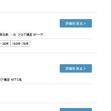
詳細を見る
車台数
--台
フロア構造
BF～7F
坪~20坪
60坪~70坪
詳細を見る
ロア構造
地下1階