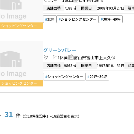
北陸
1区画
石川県七尾市
店舗面積
7188㎡
開業日
2008年03月27日
駐
北陸
ショッピングセンター
30坪~40坪
ショッピングセンター
グリーンバレー
--
1区画
富山県富山市上大久保
店舗面積
9863㎡
開業日
1997年10月31日
駐
ショッピングセンター
20坪~30坪
ショッピングセンター
31
ト
件
（全
18
件施設中
1
〜
18
施設目を表示）