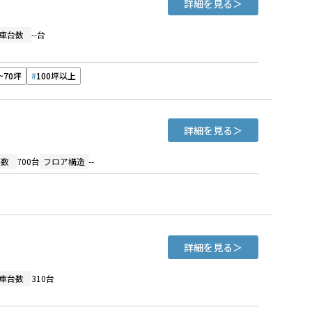
詳細を見る
車台数
--台
~70坪
100坪以上
詳細を見る
台数
700台
フロア構造
--
詳細を見る
車台数
310台