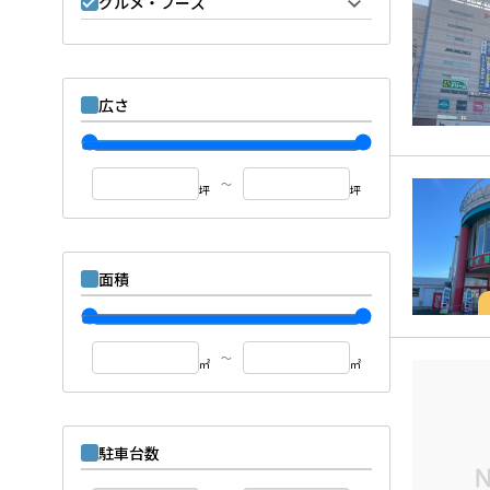
グルメ・フーズ
広さ
～
坪
坪
面積
～
㎡
㎡
駐車台数